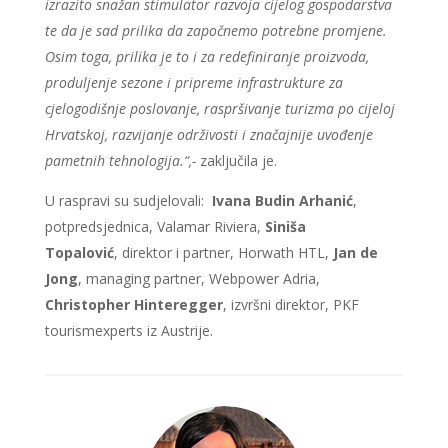
izrazito snažan stimulator razvoja cijelog gospodarstva
te da je sad prilika da započnemo potrebne promjene.
Osim toga, prilika je to i za redefiniranje proizvoda,
produljenje sezone i pripreme infrastrukture za
cjelogodišnje poslovanje, raspršivanje turizma po cijeloj
Hrvatskoj, razvijanje održivosti i značajnije uvođenje
pametnih tehnologija.“,-
zaključila je.
U raspravi su sudjelovali:
Ivana Budin Arhanić
,
potpredsjednica, Valamar Riviera,
Siniša
Topalović
, direktor i partner, Horwath HTL,
Jan de
Jong
, managing partner, Webpower Adria,
Christopher Hinteregger
, izvršni direktor, PKF
tourismexperts iz Austrije.