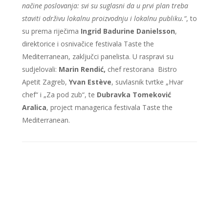
načine poslovanja: svi su suglasni da u prvi plan treba
staviti održivu lokalnu proizvodnju i lokalnu publiku.“
, to
su prema riječima
Ingrid Badurine Danielsson
,
direktorice i osnivačice festivala Taste the
Mediterranean, zaključci panelista. U raspravi su
sudjelovali:
Marin Rendić,
chef restorana Bistro
Apetit Zagreb,
Yvan Estève
, suvlasnik tvrtke „Hvar
chef“ i „Za pod zub“, te
Dubravka Tomeković
Aralica
, project managerica festivala Taste the
Mediterranean.