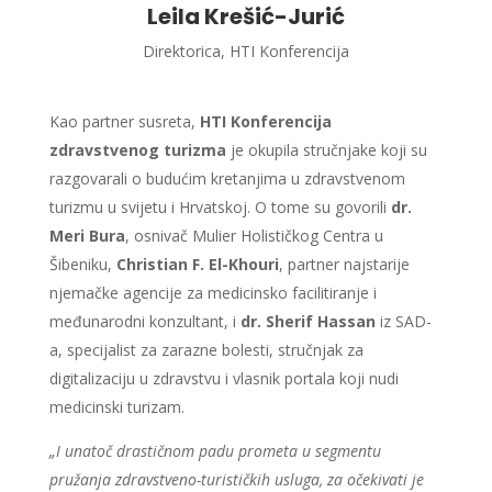
Leila Krešić-Jurić
Direktorica,
HTI Konferencija
Kao partner susreta,
HTI Konferencija
zdravstvenog turizma
je okupila stručnjake koji su
razgovarali o budućim kretanjima u zdravstvenom
turizmu u svijetu i Hrvatskoj. O tome su govorili
dr.
Meri Bura
, osnivač Mulier Holističkog Centra u
Šibeniku,
Christian F. El-Khouri
, partner najstarije
njemačke agencije za medicinsko facilitiranje i
međunarodni konzultant, i
dr. Sherif Hassan
iz SAD-
a, specijalist za zarazne bolesti, stručnjak za
digitalizaciju u zdravstvu i vlasnik portala koji nudi
medicinski turizam.
„I unatoč drastičnom padu prometa u segmentu
pružanja zdravstveno-turističkih usluga, za očekivati je