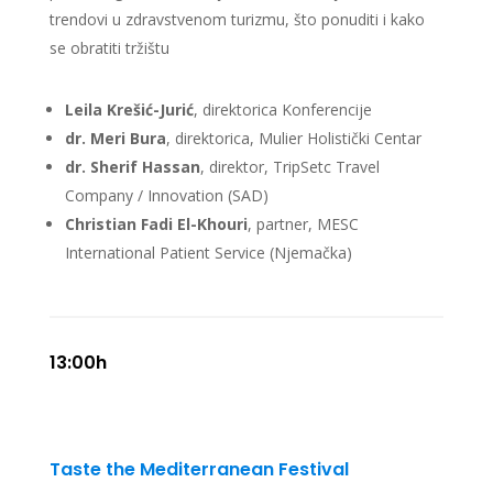
trendovi u zdravstvenom turizmu, što ponuditi i kako
se obratiti tržištu
Leila Krešić-Jurić
, direktorica Konferencije
dr. Meri Bura
, direktorica, Mulier
Holistički Centar
dr. Sherif Hassan
, direktor, TripSetc Travel
Company / Innovation (SAD)
Christian Fadi El-Khouri
, partner, MESC
International Patient Service (Njemačka)
13:00h
Taste the
Medit
e
rranean
Festival