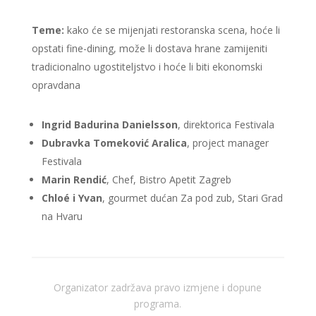
Teme:
kako će se mijenjati restoranska scena, hoće li
opstati fine-dining, može li dostava
hrane zamijeniti
tradicionalno ugostiteljstvo i hoće li biti ekonomski
opravdana
Ingrid Badurina Danielsson
, direktorica Festivala
Dubravka Tomeković Aralica
, project manager
Festivala
Marin Rendić
, Chef, Bistro Apetit Zagreb
Chloé i Yvan
, gourmet dućan Za pod zub, Stari Grad
na Hvaru
Organizator zadržava pravo izmjene i dopune
programa
.