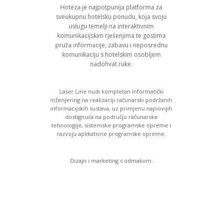
Hoteza je najpotpunija platforma za
sveukupnu hotelsku ponudu, koja svoju
uslugu temelji na interaktivnim
komunikacijskim rješenjima te gostima
pruža informacije, zabavu i neposrednu
komunikaciju s hotelskim osobljem
nadohvat ruke.
Laser Line nudi kompletan informatički
inženjering na realizaciji računarski podržanih
informacijskih sustava, uz primjenu najnovijih
dostignuća na području računarske
tehnologije, sistemske programske opreme i
razvoju aplikativne programske opreme.
Dizajn i marketing s odmakom.