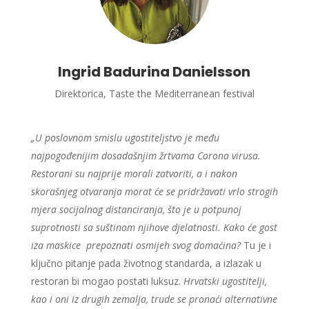
Ingrid Badurina Danielsson
Direktorica, Taste the Mediterranean festival
„U poslovnom smislu ugostiteljstvo je među
najpogođenijim dosadašnjim žrtvama Corona virusa.
Restorani su najprije morali zatvoriti, a i nakon
skorašnjeg otvaranja morat će se pridržavati vrlo strogih
mjera socijalnog distanciranja, što je u potpunoj
suprotnosti sa suštinom njihove djelatnosti. Kako će gost
iza maskice prepoznati osmijeh svog domaćina?
Tu je i
ključno pitanje pada životnog standarda, a izlazak u
restoran bi mogao postati luksuz.
Hrvatski ugostitelji,
kao i oni iz drugih zemalja, trude se pronaći alternativne