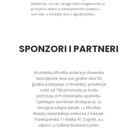
(bakterije, viruse i druge mikroorganizme), a
primjenu nalazi u zdravstvenom sustavu i,
sve više, u hotelijerstvu i ugostiteljstvu.
SPONZORI I PARTNERI
Kozmetika Afrodita vodeća je slovenska
kuća ljepote, koja ove godine slavi 50
godina postojanja. U Hrvatskoj prisutna je
s više od 700 proizvoda za široku
potrošnju ili Profesionalnu upotrebu.
Cjelokupni asortiman dostupan je, uz
mnoge prodajne kanale, i u Afrodita
Beauty centar&shop-ovima na 2 lokacije:
Frankopanska 7 i Vlaška 41, Zagreb, a u
uskoro i u Galleriji Business Center.