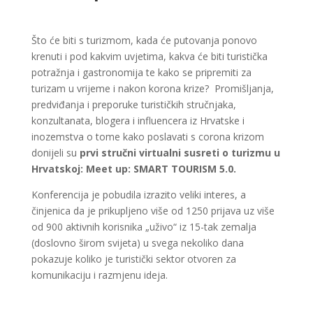
Što će biti s turizmom, kada će putovanja ponovo
krenuti i pod kakvim uvjetima, kakva će biti turistička
potražnja i gastronomija te kako se pripremiti za
turizam u vrijeme i nakon korona krize? Promišljanja,
predviđanja i preporuke turističkih stručnjaka,
konzultanata, blogera i influencera iz Hrvatske i
inozemstva o tome kako poslavati s corona krizom
donijeli su
prvi stručni virtualni susreti o turizmu u
Hrvatskoj:
Meet up: SMART TOURISM 5.0.
Konferencija je pobudila izrazito veliki interes, a
činjenica da je prikupljeno više od 1250 prijava uz više
od 900 aktivnih korisnika „uživo“ iz 15-tak zemalja
(doslovno širom svijeta) u svega nekoliko dana
pokazuje koliko je turistički sektor otvoren za
komunikaciju i razmjenu ideja.