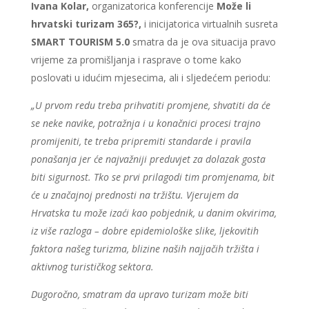
Ivana Kolar,
organizatorica konferencije
Može li
hrvatski turizam 365?,
i inicijatorica virtualnih susreta
SMART TOURISM 5.0
smatra da je ova situacija pravo
vrijeme za promišljanja i rasprave o tome kako
poslovati u idućim mjesecima, ali i sljedećem periodu:
„U prvom redu treba prihvatiti promjene, shvatiti da će
se neke navike, potražnja i u konačnici procesi trajno
promijeniti, te treba pripremiti standarde i pravila
ponašanja jer će najvažniji preduvjet za dolazak gosta
biti sigurnost. Tko se prvi prilagodi tim promjenama, bit
će u značajnoj prednosti na tržištu. Vjerujem da
Hrvatska tu može izaći kao pobjednik, u danim okvirima,
iz više razloga – dobre epidemiološke slike, ljekovitih
faktora našeg turizma, blizine naših najjačih tržišta i
aktivnog turističkog sektora.
Dugoročno, smatram da upravo turizam može biti