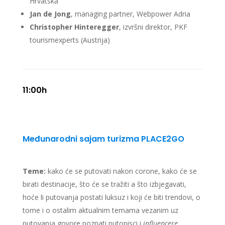
Hrvatska
Jan de Jong
,
managing partner
, Webpower Adria
Christopher
Hinteregger
, izvršni direktor, PKF
tourismexperts (Austrija)
11:00h
Međunarodni sajam turizma PLACE2GO
Teme:
kako će se putovati nakon corone, kako će se
birati destinacije, što će se tražiti a što
izbjegavati,
hoće li putovanja postati luksuz i koji će biti trendovi, o
tome i o ostalim
aktualnim temama vezanim uz
putovanja govore poznati putopisci i
influencere.