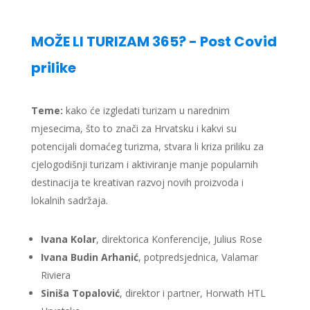
MOŽE LI TURIZAM 365? - Post Covid
prilike
Teme:
kako će izgledati turizam u narednim
mjesecima, što to znači za Hrvatsku i kakvi su
potencijali domaćeg turizma, stvara li kriza priliku za
cjelogodišnji turizam i aktiviranje manje popularnih
destinacija te kreativan razvoj novih proizvoda i
lokalnih sadržaja.
Ivana Kolar
, direktorica Konferencije, Julius Rose
Ivana Budin Arhanić
, potpredsjednica, Valamar
Riviera
Siniša Topalović
,
direktor i partner,
Horwath HTL