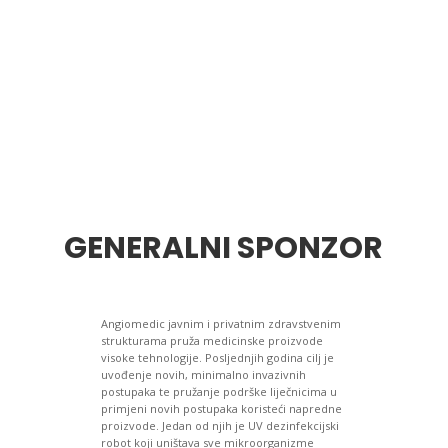
GENERALNI SPONZOR
Angiomedic
javnim i privatnim zdravstvenim
strukturama pruža medicinske proizvode
visoke tehnologije.
Posljednjih godina cilj je
uvođenje novih, minimalno invazivnih
postupaka te pružanje podrške liječnicima u
primjeni novih postupaka koristeći napredne
proizvode. Jedan od njih je UV dezinfekcijski
robot koji uništava sve mikroorganizme