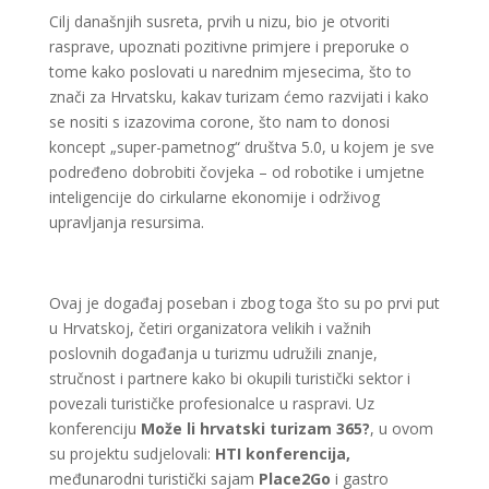
Cilj današnjih susreta, prvih u nizu, bio je otvoriti
rasprave, upoznati pozitivne primjere i preporuke o
tome kako poslovati u narednim mjesecima, što to
znači za Hrvatsku, kakav turizam ćemo razvijati i kako
se nositi s izazovima corone, što nam to donosi
koncept „super-pametnog“ društva 5.0, u kojem je sve
podređeno dobrobiti čovjeka – od robotike i umjetne
inteligencije do cirkularne ekonomije i održivog
upravljanja resursima.
Ovaj je događaj poseban i zbog toga što su po prvi put
u Hrvatskoj, četiri organizatora velikih i važnih
poslovnih događanja u turizmu udružili znanje,
stručnost i partnere kako bi okupili turistički sektor i
povezali turističke profesionalce u raspravi. Uz
konferenciju
Može li hrvatski turizam 365?
, u ovom
su projektu sudjelovali:
HTI konferencija,
međunarodni turistički sajam
Place2Go
i gastro