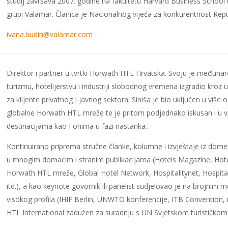
studij završava 2007. godine na fakultetu Harvard Business School
grupi Valamar. Članica je Nacionalnog vijeća za konkurentnost Repu
ivana.budin@valamar.com
Direktor i partner u tvrtki Horwath HTL Hrvatska. Svoju je međunar
turizmu, hotelijerstvu i industriji slobodnog vremena izgradio kroz 
za klijente privatnog I javnog sektora. Siniša je bio uključen u više
globalne Horwath HTL mreže te je pritom podjednako iskusan i u 
destinacijama kao I onima u fazi nastanka.
Kontinuirano priprema stručne članke, kolumne i izvještaje iz domen
u mnogim domaćim i stranim publikacijama (Hotels Magazine, Hotel
Horwath HTL mreže, Global Hotel Network, Hospitalitynet, Hospita
itd.), a kao keynote govornik ili panelist sudjelovao je na brojni
visokog profila (IHIF Berlin, UNWTO konferencije, ITB Convention, it
HTL International zadužen za suradnju s UN Svjetskom turističko