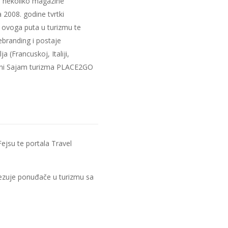
ca nekoliko magazine
 2008. godine tvrtki
, ovoga puta u turizmu te
ebranding i postaje
(Francuskoj, Italiji,
odni Sajam turizma PLACE2GO
ejsu te portala Travel
vezuje ponuđače u turizmu sa