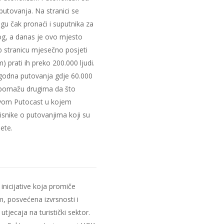
utovanja. Na stranici se
mogu čak pronaći i suputnika za
log, a danas je ovo mjesto
eb stranicu mjesečno posjeti
 prati ih preko 200.000 ljudi.
 ugodna putovanja gdje 60.000
a pomažu drugima da što
zivom Putocast u kojem
isnike o putovanjima koji su
ete.
inicijative koja promiče
m, posvećena izvrsnosti i
jecaja na turistički sektor.