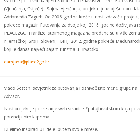
svoju je poslovnu karijeru započela u izdavaštvu 1995. Kao vlasni
(Vjenčanja, Cvijeće) i Sajma vjenčanja, projekte je uspješno prodala
Adriamedia Zagreb. Od 2006. godine kreće u novi izdavački projekt
pokreće magazin Putovanja za dvoje koji 2016. godine doživljava r
PLACE2GO. Franšize istoimenog magazina prodane su u više zemalja 
Njemačkoj, Srbiji, Sloveniji, BiH). 2012. godine pokreće Međunar
koji je danas najveći sajam turizma u Hrvatskoj.
damjana@place2go.hr
Vlado Šestan, savjetnik za putovanja i osnivač istoimene grupe na F
Advisor.
Novi projekt je pokretanje web stranice #putujhrvatskom koja po
potencijalnim kupcima.
Dijelimo inspiraciju i ideje putem svoje mreže.