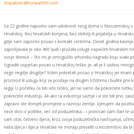
stopalovic@horwathhtl.com
Sa 22 godine napustio sam udobnost svog doma u Nizozemskoj s c
Hrvatskoj. Bez hrvatskih korijena, bez obitelji ili prijatelja u Hrvats
gdje sam započeo posao s kontakt centrima. Devet godina kasnije
zapošljavala je oko 400 ljudi i pružala usluge najvećim hrvatskim
svoje dionice – što mi je omogućilo vrhunsku nagradu koju svaki po
Izgraditi uspješan posao u Hrvatskoj teško je, ali je li uistinu mnog
nego negdje drugdje? Volim pokretati posao u Hrvatskoj jer imam 
proizvod ili uslugu koji se prodaje na drugim tržištima i budite prvi ko
regiji. U početku će biti vrlo teško, jer ne samo da pokrećete tvrtku
pokrećete industriju. Ali ako ta industrija sazrije i vi ste bili prvi, z
zapravo ste donijeli promjene u razvoju zemlje. Vjerujem da pozit
neće doći iz politike, već od poduzetnika – i ponosan sam član te u
sam otac četvero djece, kroz svoja poduzetnička nastojanja, učin
naša djeca i djeca Hrvatske ne moraju preseliti u inozemstvo da bi 