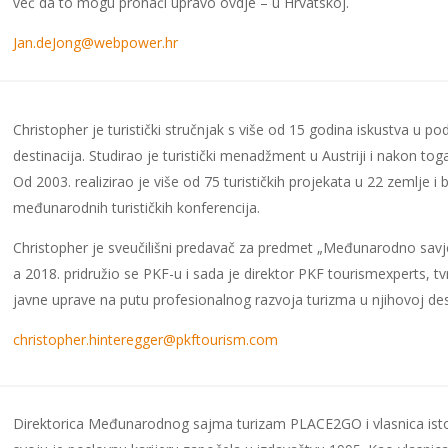
već da to mogu pronaći upravo ovdje – u Hrvatskoj.
Jan.deJong@webpower.hr
Christopher je turistički stručnjak s više od 15 godina iskustva u po
destinacija. Studirao je turistički menadžment u Austriji i nakon tog
Od 2003. realizirao je više od 75 turističkih projekata u 22 zemlje i
međunarodnih turističkih konferencija.
Christopher je sveučilišni predavač za predmet „Međunarodno savje
a 2018. pridružio se PKF-u i sada je direktor PKF tourismexperts, 
javne uprave na putu profesionalnog razvoja turizma u njihovoj dest
christopher.hinteregger@pkftourism.com
Direktorica Međunarodnog sajma turizam PLACE2GO i vlasnica ist