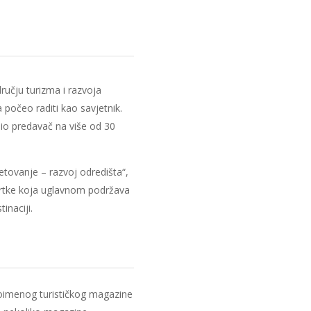
dručju turizma i razvoja
a počeo raditi kao savjetnik.
 bio predavač na više od 30
tovanje – razvoj odredišta“,
tvrtke koja uglavnom podržava
inaciji.
oimenog turističkog magazine