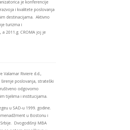
nizatorica je konferencije
razvoja i kvalitete poslovanja
lnim destinacijama. A
ktivno
je turizma i
, a 2011.g. CROMA joj je
e Valamar Riviere d.d.,
 širenje poslovanja, strateški
e, društveno odgovorno
 tijelima i institucijama.
legeu u SAD-u 1999. godine.
ki menadžment u Bostonu i
e Srbije. Dvogodišnji MBA