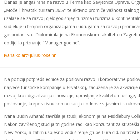
Danas je angažirana na razvoju Terma kao Savjetnica Uprave.
Orga
„Može li hrvatski turizam 365?“ te aktivno promiče važnost s
talnog 
i zalaže se za razvoj cjelogodišnjeg turizma i turizma u kontinenta
sudjeluje u brojnim organizacijama i udrugama za razvoj i promican
gospodarstva.
Diplomirala je na Ekonomskom fakultetu u Zagrebu
dodijelila priznanje “Manager godine”.
ivana.kolar@julius-rose.hr
Na poziciji potpredsjednice za poslovni razvoj i korporativne poslov
najveće turističke kompanije u Hrvatskoj, zadužena je za akvizicije i
razvoj kroz digitalizaciju i inovacije, upravljanje kvalitetom uslug
poslovanje, korporativnu komunikaciju i odnose s javnim i strukovnim
Ivana Budin Arhanić završila je studij ekonomije na Middlebury Col
Nakon završenog studija tri godine radi kao konzultant za strateš
New Yorku, a zatim uspješno vodi širenje grupe Lura d.d. na tržišt