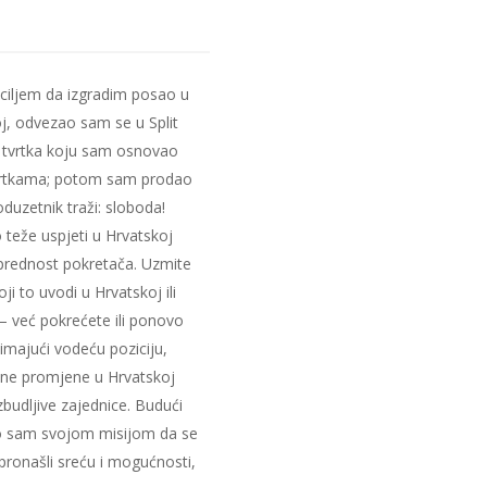
iljem da izgradim posao u
koj, odvezao sam se u Split
 tvrtka koju sam osnovao
 tvrtkama; potom sam prodao
duzetnik traži: sloboda!
o teže uspjeti u Hrvatskoj
prednost pokretača. Uzmite
ji to uvodi u Hrvatskoj ili
 – već pokrećete ili ponovo
auzimajući vodeću poziciju,
ivne promjene u Hrvatskoj
zbudljive zajednice. Budući
io sam svojom misijom da se
pronašli sreću i mogućnosti,