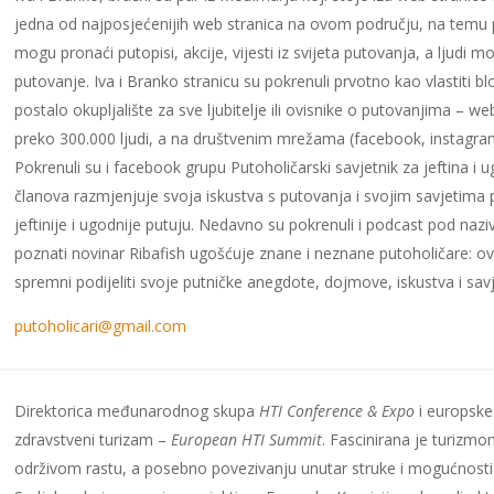
jedna od najposjećenijih web stranica na ovom području, na temu p
mogu pronaći putopisi, akcije, vijesti iz svijeta putovanja, a ljudi 
putovanje. Iva i Branko stranicu su pokrenuli prvotno kao vlastiti b
postalo okupljalište za sve ljubitelje ili ovisnike o putovanjima – w
preko 300.000 ljudi, a na društvenim mrežama (facebook, instagram)
Pokrenuli su i facebook grupu Putoholičarski savjetnik za jeftina i
članova razmjenjuje svoja iskustva s putovanja i svojim savjetim
jeftinije i ugodnije putuju. Nedavno su pokrenuli i podcast pod na
poznati novinar Ribafish ugošćuje znane i neznane putoholičare: ov
spremni podijeliti svoje putničke anegdote, dojmove, iskustva i savj
putoholicari@gmail.com
Direktorica međunarodnog skupa
HTI Conference & Expo
i europske 
zdravstveni turizam –
European HTI Summit
. Fascinirana je turizmo
održivom rastu, a posebno povezivanju unutar struke i mogućnosti ut