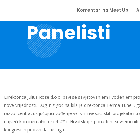
Komentari na Meet Up
A
Panelisti
Direktorica Julius Rose d.o.o. bavi se savjetovanjem i vođenjem pr
nove vrijednosti.
Dugi niz godina bila je direktorica Terma Tuhelj, g
razvoj centra, uključujući vođenje velikih investicijskih projekata i 
najveći kontinentalni resort 4* u Hrvatskoj s ponudom suvremenih t
kongresnih proizvoda i usluga.