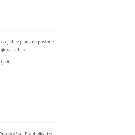
varao je bez plana da postane
njima sviđalo.
judi.
Putoholičari. Putoholičari su