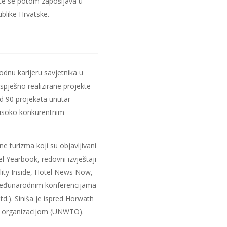
 te se potom zapošljava u
blike Hrvatske.
odnu karijeru savjetnika u
uspješno realizirane projekte
 od 90 projekata unutar
visoko konkurentnim
e turizma koji su objavljivani
 Yearbook, redovni izvještaji
lity Inside, Hotel News Now,
m međunarodnim konferencijama
d.). Siniša je ispred Horwath
m organizacijom (UNWTO).