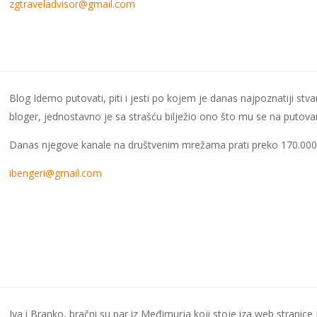
zgtraveladvisor@gmail.com
Blog Idemo putovati, piti i jesti po kojem je danas najpoznatiji st
bloger, jednostavno je sa strašću bilježio ono što mu se na putova
Danas njegove kanale na društvenim mrežama prati preko 170.000 l
ibengeri@gmail.com
Iva i Branko, bračni su par iz Međimurja koji stoje iza web stranice 